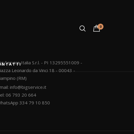
rd
GO NOW
0
RESTA IN CONTATTO
ig Service Italia S.r.l. - PI 13295551009 -
ONTATTI
iazza Leonardo da Vinci 18 - 00043 -
iampino (RM)
mail:
info@bigservice.it
el: 06 793 20 664
hatsApp 334 79 10 850