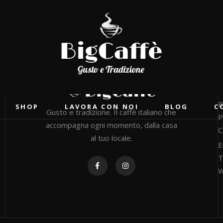
 Up to 50% Off
For all new Gaming ca
B
SHOP
LAVORA CON NOI
BLOG
C
Gusto e tradizione. Il caffè italiano che
P
accompagna ogni momento, dalla casa
C
al tuo locale.
E
T
W