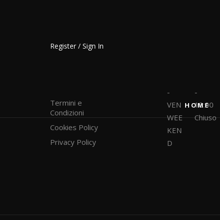
Huge sale!
Register / Sign In
SUPPORT
ORARI DI
LUN
09:00
APERTURA
-
-
Termini e
VEN
18:00
HOME
Condizioni
WEE
Chiuso
Cookies Policy
KEN
Privacy Policy
D