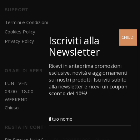
SUPPORT
Termini e Condizioni
Cookies Policy
Privacy Policy
Ricevi in anteprima promozioni
ORARI DI APERTURA
esclusive, novità e aggiornamenti
sui nostri prodotti. Iscriviti subito
LUN - VEN
alla newsletter e ricevi un
coupon
09:00 - 18:00
sconto del 10%!
WEEKEND
Chiuso
RESTA IN CONTATTO
Big Service Italia S.r.l. - PI 13295551009 - Piazza