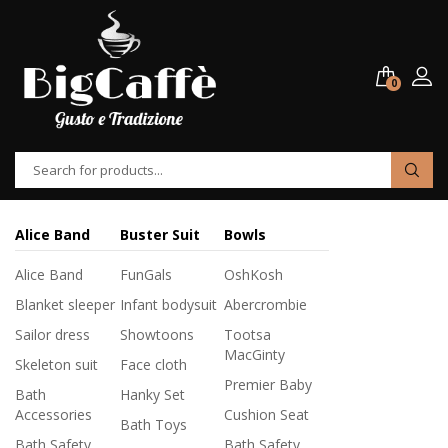
0
Alice Band
Buster Suit
Bowls
Alice Band
FunGals
OshKosh
Blanket sleeper
Infant bodysuit
Abercrombie
Sailor dress
Showtoons
Tootsa
MacGinty
Skeleton suit
Face cloth
Premier Baby
Bath
Hanky Set
Accessories
Cushion Seat
Bath Toys
Bath Safety
Bath Safety