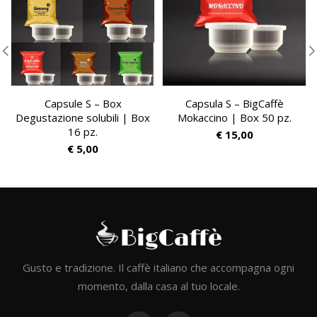
Capsule S – Box
Capsula S – BigCaffè
Degustazione solubili | Box
Mokaccino | Box 50 pz.
16 pz.
€
15,00
€
5,00
Gusto e tradizione. Il caffè italiano che accompagna ogni
momento, dalla casa al tuo locale.