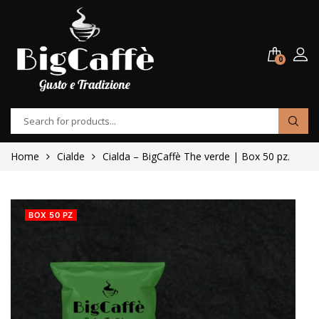
0
Home
Cialde
Cialda – BigCaffè The verde | Box 50 pz.
BOX 50 PZ