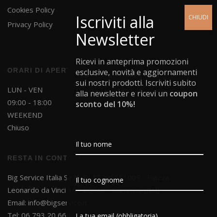
Cookies Policy
Privacy Policy
Ricevi in anteprima promozioni
ORARI DI APERTURA
esclusive, novità e aggiornamenti
sui nostri prodotti. Iscriviti subito
LUN - VEN
alla newsletter e ricevi un
coupon
09:00 - 18:00
sconto del 10%!
WEEKEND
Chiuso
RESTA IN CONTATTO
Big Service Italia S.r.l. - PI 13295551009 - Piazza
Leonardo da Vinci 18 - 00043 - Ciampino (RM)
Email:
info@bigservice.it
Tel: 06 793 20 664