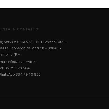
sconto del 10%!
RESTA IN CONTATTO
ig Service Italia S.r.l. - PI 13295551009 -
iazza Leonardo da Vinci 18 - 00043 -
iampino (RM)
mail:
info@bigservice.it
el: 06 793 20 664
hatsApp 334 79 10 850
Ho letto e accetto la
privacy policy
.