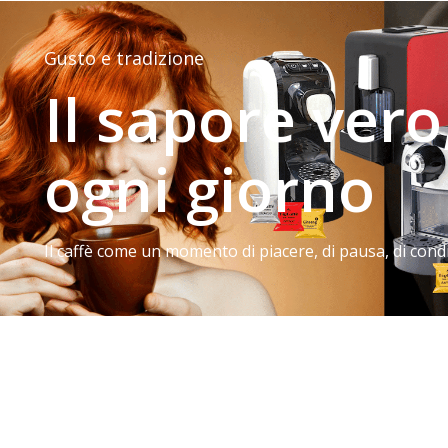
Gusto e tradizione
Il sapore vero
ogni giorno
Il caffè come un momento di piacere, di pausa, di condi