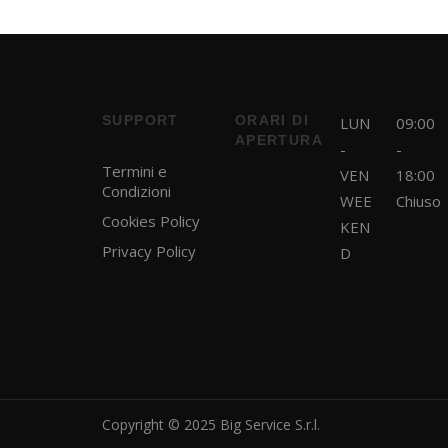
SUPPORT
ORARI DI
LUN
09:00
APERTURA
-
-
Termini e
VEN
18:00
Condizioni
WEE
Chiuso
Cookies Policy
KEN
Privacy Policy
D
Copyright © 2025 Big Service S.r.l.