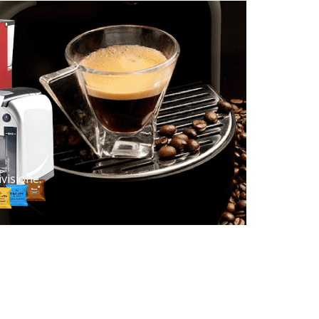
,
visione.