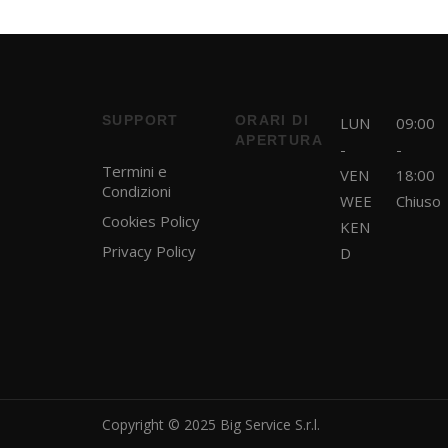
SUPPORT
ORARI DI
LUN
09:00
APERTURA
-
-
Termini e
VEN
18:00
Condizioni
WEE
Chiuso
Cookies Policy
KEN
Privacy Policy
D
Copyright © 2025 Big Service S.r.l.