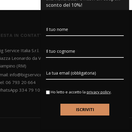
sconto del 10%!
RESTA IN CONTATTO
ig Service Italia S.r.l. - PI 13295551009 -
iazza Leonardo da Vinci 18 - 00043 -
iampino (RM)
mail:
info@bigservice.it
el: 06 793 20 664
hatsApp 334 79 10 850
Ho letto e accetto la
privacy policy
.