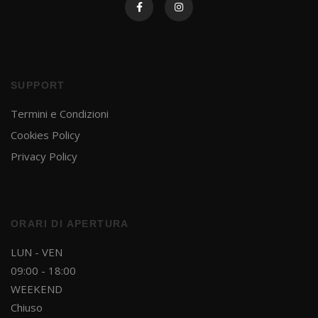
SUPPORT
Termini e Condizioni
Cookies Policy
Privacy Policy
ORARI DI APERTURA
LUN - VEN
Ricevi in anteprima promozioni
09:00 - 18:00
esclusive, novità e aggiornamenti
WEEKEND
sui nostri prodotti. Iscriviti subito
Chiuso
alla newsletter e ricevi un
coupon