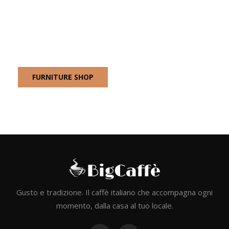
Sling Tables
Sling Tables is a minimalist collection of coffee tables
designed by London-based studio Industrial Facility for Takt.
FURNITURE SHOP
Gusto e tradizione. Il caffè italiano che accompagna ogni
momento, dalla casa al tuo locale.