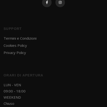
SUPPORT
Termini e Condizioni
Cookies Policy
Privacy Policy
ORARI DI APERTURA
LUN - VEN
09:00 - 18:00
WEEKEND
Ricevi in anteprima promozioni
Chiuso
esclusive, novità e aggiornamenti