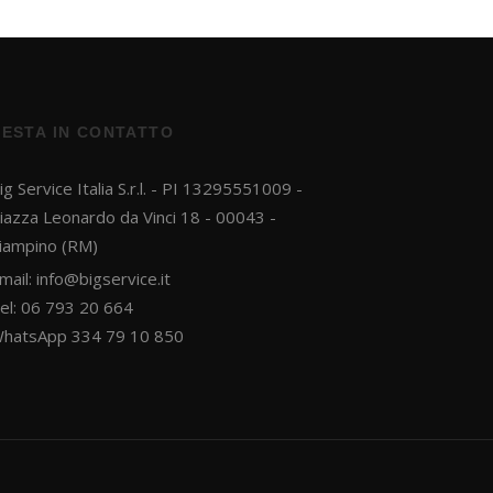
sconto del 10%!
RESTA IN CONTATTO
ig Service Italia S.r.l. - PI 13295551009 -
iazza Leonardo da Vinci 18 - 00043 -
iampino (RM)
mail:
info@bigservice.it
el: 06 793 20 664
hatsApp 334 79 10 850
Ho letto e accetto la
privacy policy
.