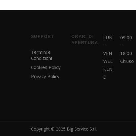
SUPPORT
ORARI DI
LUN
09:00
APERTURA
-
-
Termini e
VEN
18:00
Condizioni
WEE
Chiuso
Cookies Policy
KEN
Privacy Policy
D
Copyright © 2025 Big Service S.r.l.