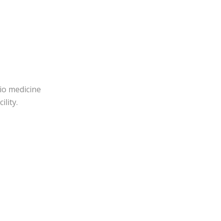
io medicine
lity.