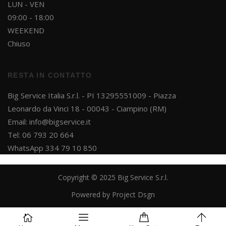
LUN - VEN
09:00 - 18:00
WEEKEND
Chiuso
Ricevi in anteprima promozioni
RESTA IN CONTATTO
esclusive, novità e aggiornamenti
sui nostri prodotti. Iscriviti subito
Big Service Italia S.r.l. - PI 13295551009 - Piazza
alla newsletter e ricevi un
coupon
Leonardo da Vinci 18 - 00043 - Ciampino (RM)
sconto del 10%!
Email:
info@bigservice.it
Tel: 06 793 20 664
WhatsApp 334 79 10 850
Copyright © 2025 Big Service S.r.l.
Powered by
Project Dsgn