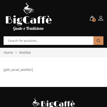
0
Home
Wishlist
[yith_wcwl_wishlist]