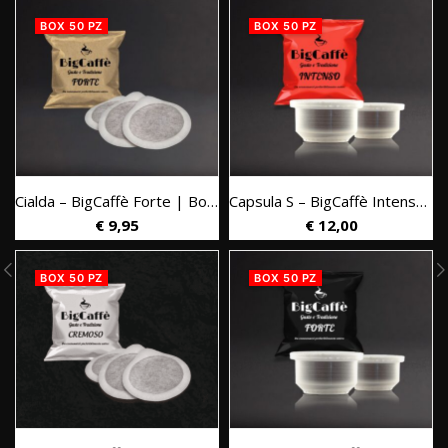
BOX 50 PZ
BOX 50 PZ
Cialda – BigCaffè Forte | Box 50 pz.
Capsula S – BigCaffè Intenso | Box 50 pz.
€
9,95
€
12,00
bile Nespresso* | Box 50 pz.
BOX 50 PZ
BOX 50 PZ