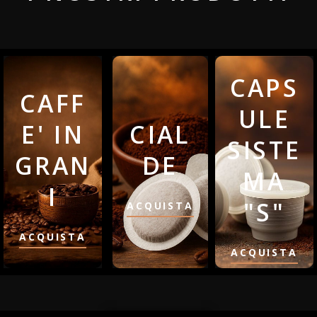
CAPS
CAFF
ULE
E' IN
CIAL
SISTE
GRAN
DE
MA
I
"S"
ACQUISTA
ACQUISTA
ACQUISTA