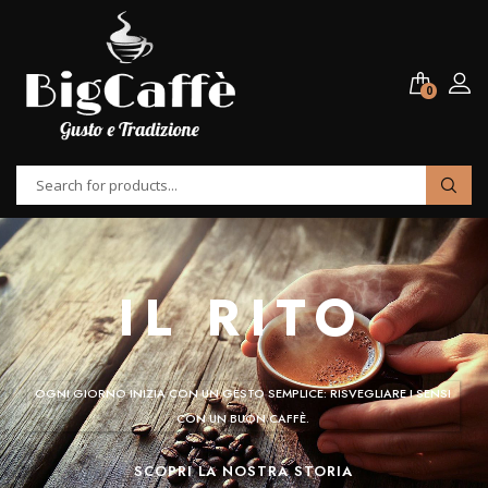
0
IL RITO
OGNI GIORNO INIZIA CON UN GESTO SEMPLICE: RISVEGLIARE I SENSI
CON UN BUON CAFFÈ.
SCOPRI LA NOSTRA STORIA