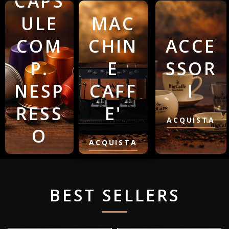
CAPS
ULE
MAC
COM
CHIN
ACCE
P.
E
SSOR
NESP
CAFF
I
RESS
E'
ACQUISTA
O
ACQUISTA
ACQUISTA
BEST SELLERS