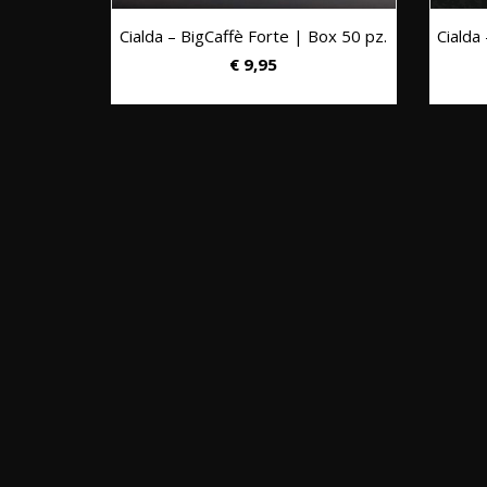
Cialda – BigCaffè Forte | Box 50 pz.
Cialda
€
9,95
 | 1 kg.