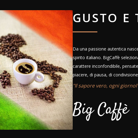
GUSTO E 
Da una passione autentica nasce 
spirito italiano. BigCaffè selezio
carattere inconfondibile, pensat
piacere, di pausa, di condivisione
"Il sapore vero, ogni giornol"
Big Caffè