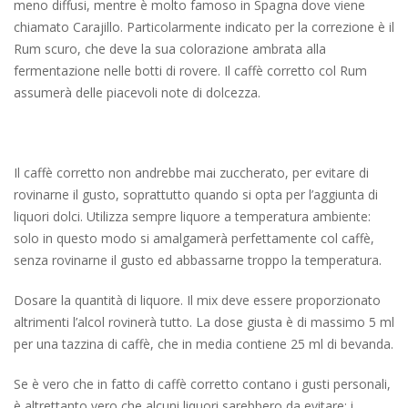
meno diffusi, mentre è molto famoso in Spagna dove viene
chiamato Carajillo. Particolarmente indicato per la correzione è il
Rum scuro, che deve la sua colorazione ambrata alla
fermentazione nelle botti di rovere. Il caffè corretto col Rum
assumerà delle piacevoli note di dolcezza.
Il caffè corretto non andrebbe mai zuccherato, per evitare di
rovinarne il gusto, soprattutto quando si opta per l’aggiunta di
liquori dolci. Utilizza sempre liquore a temperatura ambiente:
solo in questo modo si amalgamerà perfettamente col caffè,
senza rovinarne il gusto ed abbassarne troppo la temperatura.
Dosare la quantità di liquore. Il mix deve essere proporzionato
altrimenti l’alcol rovinerà tutto. La dose giusta è di massimo 5 ml
per una tazzina di caffè, che in media contiene 25 ml di bevanda.
Se è vero che in fatto di caffè corretto contano i gusti personali,
è altrettanto vero che alcuni liquori sarebbero da evitare: i