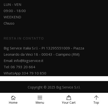
LUN - VEN
09:00 - 18:00
WEEKEND
Chiuso
RESTA IN CONTATTO
Big Service Italia S.r.l. - PI 13295551009 - Piazza
Leonardo da Vinci 18 - 00043 - Ciampino (RM)
Email:
info@bigservice.it
Tel: 06 793 20 664
WhatsApp 334 79 10 850
Copyright © 2025 Big Service S.r.l.
Powered by
Project Dsgn
Home
Menu
Your
Cart
Top