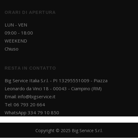
ORARI DI APERTURA
LUN - VEN
09:00 - 18:00
WEEKEND
Chiuso
RESTA IN CONTATTO
Big Service Italia S.r.l. - PI 13295551009 - Piazza
Leonardo da Vinci 18 - 00043 - Ciampino (RM)
Email:
info@bigservice.it
Tel: 06 793 20 664
WhatsApp 334 79 10 850
Copyright © 2025 Big Service S.r.l.