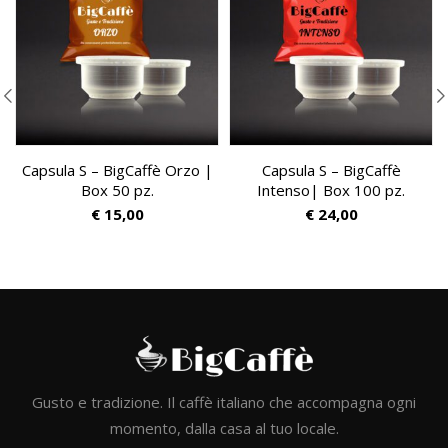
Capsula S – BigCaffè Orzo |
Capsula S – BigCaffè
Box 50 pz.
Intenso| Box 100 pz.
€
15,00
€
24,00
Gusto e tradizione. Il caffè italiano che accompagna ogni
momento, dalla casa al tuo locale.