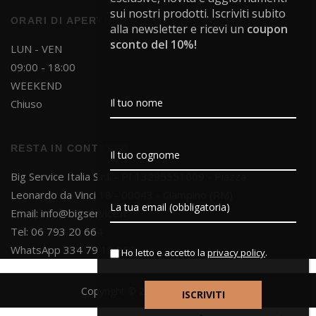
sui nostri prodotti. Iscriviti subito
ORARI DI APERTURA
alla newsletter e ricevi un
coupon
sconto del 10%!
LUN - VEN
09:00 - 18:00
WEEKEND
Chiuso
RESTA IN CONTATTO
Big Service Italia S.r.l. - PI 13295551009 - Piazza
Leonardo da Vinci 18 - 00043 - Ciampino (RM)
Email:
info@bigservice.it
Tel: 06 793 20 664
WhatsApp 334 79 10 850
Ho letto e accetto la
privacy policy
.
Copyright © 2025 Big Service S.r.l.
Powered by
Project Dsgn