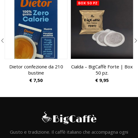
BOX 50 PZ
Dietor confezione da 210
Cialda – BigCaffè Forte | Box
bustine
50 pz.
€
7,50
€
9,95
Gusto e tradizione. Il caffè italiano che accompagna ogni