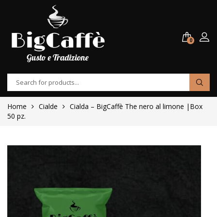
0
Home
Cialde
Cialda – BigCaffè The nero al limone |Box
50 pz.