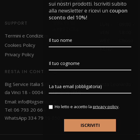
sui nostri prodotti. Iscriviti subito
alla newsletter e ricevi un
coupon
sconto del 10%!
SUPPORT
ORARI DI
LUN -
09:00 -
APERTURA
VEN
18:00
Termini e Condizioni
WEE
Chiuso
Cookies Policy
KEND
Privacy Policy
RESTA IN CONTATTO
Big Service Italia S.r.l. - PI 13295551009 - Piazza Leonardo
da Vinci 18 - 00043 - Ciampino (RM)
Email:
info@bigservice.it
Ho letto e accetto la
privacy policy
.
Tel: 06 793 20 664
WhatsApp 334 79 10 850