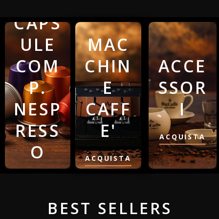
CAPS
ULE
MAC
COM
CHIN
ACCE
P.
E
SSOR
NESP
CAFF
I
RESS
E'
ACQUISTA
O
ACQUISTA
ACQUISTA
BEST SELLERS