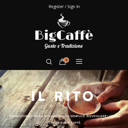
Register / Sign In
0
IL RITO
OGNI GIORNO INIZIA CON UN GESTO SEMPLICE: RISVEGLIARE I SENSI
CON UN BUON CAFFÈ.