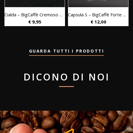
Cialda – BigCaffè Cremoso | Box 50 pz.
Capsula S – BigCaffè Forte | Box 50 pz.
€
9,95
€
12,00
cremoso | 1 kg.
GUARDA TUTTI I PRODOTTI
DICONO DI NOI