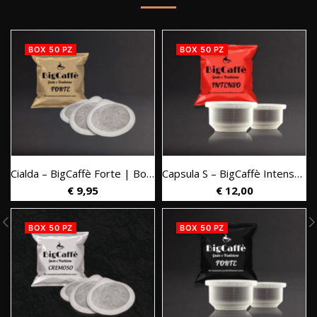
BOX 50 PZ
BOX 50 PZ
Cialda – BigCaffè Forte | Box 50 pz.
Capsula S – BigCaffè Intenso | Box 50 pz.
€
9,95
€
12,00
bile Nespresso* | Box 50 pz.
BOX 50 PZ
BOX 50 PZ