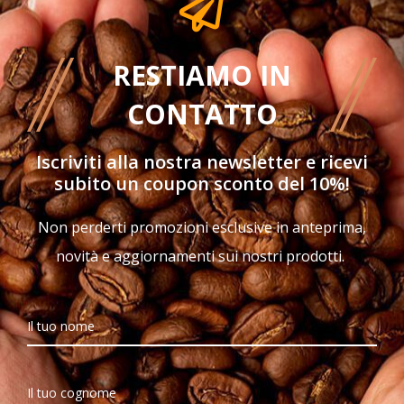
RESTIAMO IN
CONTATTO
Iscriviti alla nostra newsletter e ricevi
subito un
coupon sconto del 10%!
Non perderti promozioni esclusive in anteprima,
novità e aggiornamenti sui nostri prodotti.