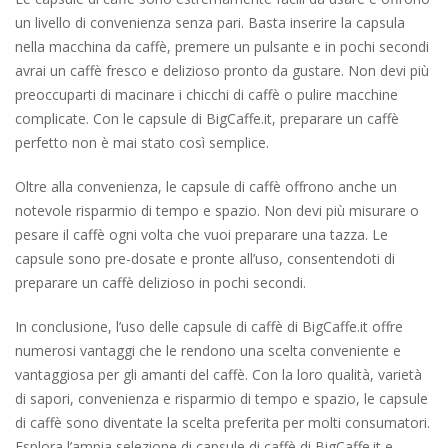
un livello di convenienza senza pari. Basta inserire la capsula
nella macchina da caffè, premere un pulsante e in pochi secondi
avrai un caffè fresco e delizioso pronto da gustare. Non devi più
preoccuparti di macinare i chicchi di caffè o pulire macchine
complicate. Con le capsule di BigCaffe.it, preparare un caffè
perfetto non è mai stato così semplice.
Oltre alla convenienza, le capsule di caffè offrono anche un
notevole risparmio di tempo e spazio. Non devi più misurare o
pesare il caffè ogni volta che vuoi preparare una tazza. Le
capsule sono pre-dosate e pronte all’uso, consentendoti di
preparare un caffè delizioso in pochi secondi.
In conclusione, l’uso delle capsule di caffè di BigCaffe.it offre
numerosi vantaggi che le rendono una scelta conveniente e
vantaggiosa per gli amanti del caffè. Con la loro qualità, varietà
di sapori, convenienza e risparmio di tempo e spazio, le capsule
di caffè sono diventate la scelta preferita per molti consumatori.
Esplora l’ampia selezione di capsule di caffè di BigCaffe.it e