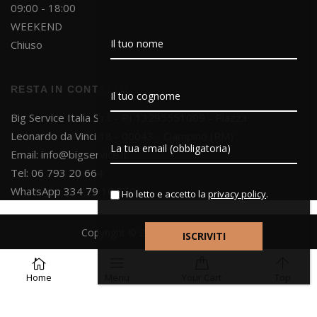
09:00 - 18:00
WEEKEND
Chiuso
RESTA IN CONTATTO
Big Service Italia S.r.l. - PI 13295551009 - Piazza
Leonardo da Vinci 18 - 00043 - Ciampino (RM)
Email:
info@bigservice.it
Tel: 06 793 20 664
WhatsApp 334 79 10 850
Ho letto e accetto la
privacy policy
.
Copyright © 2025 Big Service S.r.l.
Powered by
Project Dsgn
Home
Menu
Your
Cart
Top