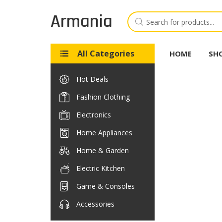
Arma
nia
All Categories
HOME
SH
Hot Deals
Fashion Clothing
Electronics
Home Appliances
Home & Garden
Electric Kitchen
Game & Consoles
Accessories