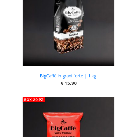
BigCaffè in grani forte | 1 kg.
€
15,90
BOX 20 PZ