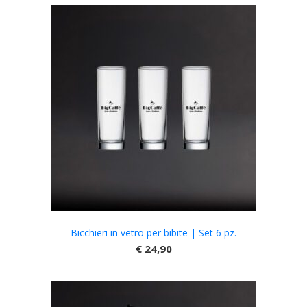
Bicchieri in vetro per bibite | Set 6 pz.
€
24,90