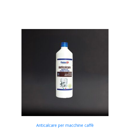
Anticalcare per macchine caffè