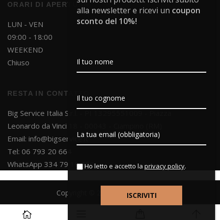
ORARI DI APERTURA
alla newsletter e ricevi un
coupon
sconto del 10%!
LUN - VEN
09:00 - 18:00
WEEKEND
Chiuso
RESTA IN CONTATTO
Big Service Italia S.r.l. - PI 13295551009 - Piazza
Leonardo da Vinci 18 - 00043 - Ciampino (RM)
Email:
info@bigservice.it
Tel: 06 793 20 664
WhatsApp 334 79 10 850
Ho letto e accetto la
privacy policy
.
Copyright © 2025 Big Service S.r.l.
Powered by
Project Dsgn