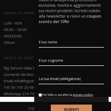
esclusive, novità e aggiornamenti
sui nostri prodotti. Iscriviti subito
ORARI DI APERTURA
alla newsletter e ricevi un
coupon
sconto del 10%!
LUN - VEN
09:00 - 18:00
WEEKEND
Chiuso
RESTA IN CONTATTO
Big Service Italia S.r.l. - PI 13295551009 - Piazza
Leonardo da Vinci 18 - 00043 - Ciampino (RM)
Email:
info@bigservice.it
Tel: 06 793 20 664
WhatsApp 334 79 10 850
Ho letto e accetto la
privacy policy
.
Copyright © 2025 Big Service S.r.l.